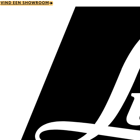
Skip
VIND EEN SHOWROOM
to
main
content