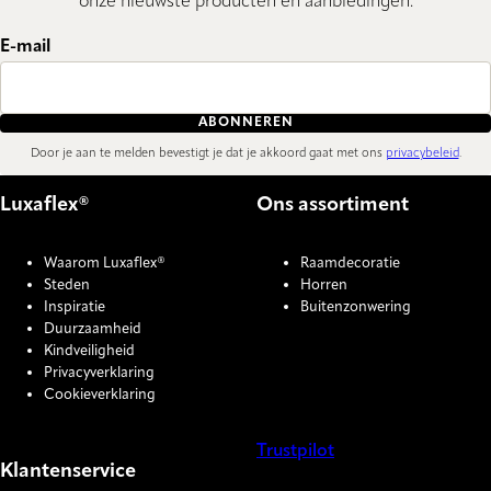
onze nieuwste producten en aanbiedingen.
E-mail
ABONNEREN
Door je aan te melden bevestigt je dat je akkoord gaat met ons
privacybeleid
.
Luxaflex®
Ons assortiment
Waarom Luxaflex®
Raamdecoratie
Steden
Horren
Inspiratie
Buitenzonwering
Duurzaamheid
Kindveiligheid
Privacyverklaring
Cookieverklaring
Trustpilot
Klantenservice
COOKIE SETTINGS