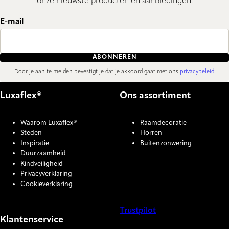
onze nieuwste producten en aanbiedingen.
E-mail
ABONNEREN
Door je aan te melden bevestigt je dat je akkoord gaat met ons
privacybeleid
.
Luxaflex®
Ons assortiment
Waarom Luxaflex®
Raamdecoratie
Steden
Horren
Inspiratie
Buitenzonwering
Duurzaamheid
Kindveiligheid
Privacyverklaring
Cookieverklaring
Trustpilot
Klantenservice
COOKIE SETTINGS