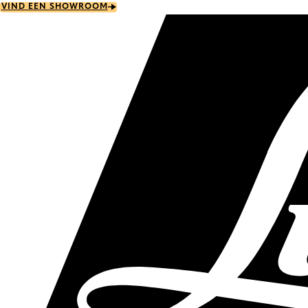
Skip
VIND EEN SHOWROOM
to
main
content