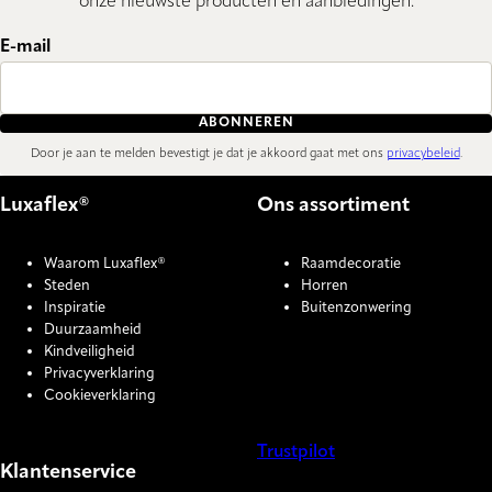
onze nieuwste producten en aanbiedingen.
E-mail
ABONNEREN
Door je aan te melden bevestigt je dat je akkoord gaat met ons
privacybeleid
.
Luxaflex®
Ons assortiment
Waarom Luxaflex®
Raamdecoratie
Steden
Horren
Inspiratie
Buitenzonwering
Duurzaamheid
Kindveiligheid
Privacyverklaring
Cookieverklaring
Trustpilot
Klantenservice
COOKIE SETTINGS