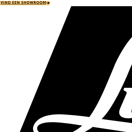
Skip
VIND EEN SHOWROOM
to
main
content