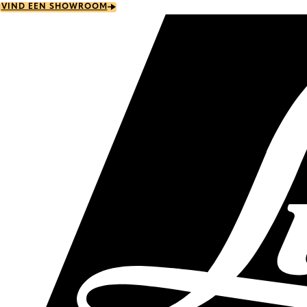
Skip
VIND EEN SHOWROOM
to
main
content