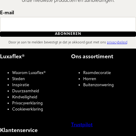
onze nieuwste producten en aanbiedingen.
E-mail
ABONNEREN
Door je aan te melden bevestigt je dat je akkoord gaat met ons
privacybeleid
.
Luxaflex®
Ons assortiment
Waarom Luxaflex®
Raamdecoratie
Steden
Horren
Inspiratie
Buitenzonwering
Duurzaamheid
Kindveiligheid
Privacyverklaring
Cookieverklaring
Trustpilot
Klantenservice
COOKIE SETTINGS