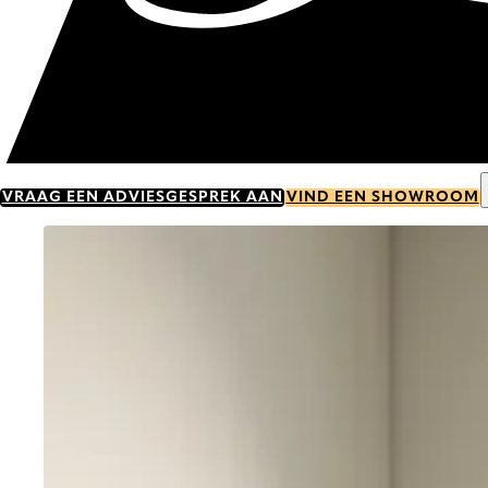
VRAAG EEN ADVIESGESPREK AAN
VIND EEN SHOWROOM
Go to item 0