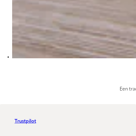
Een tra
Trustpilot