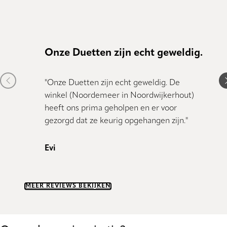
Onze Duetten zijn echt geweldig.
Gewe
Previous item
N
"Onze Duetten zijn echt geweldig. De
"Gewel
winkel (Noordemeer in Noordwijkerhout)
gemon
heeft ons prima geholpen en er voor
Jolder
gezorgd dat ze keurig opgehangen zijn."
gewerk
in pow
Evi
Marc
MEER REVIEWS BEKIJKEN