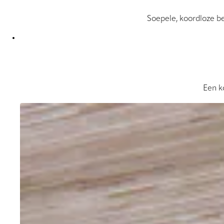
Soepele, koordloze b
Een ko