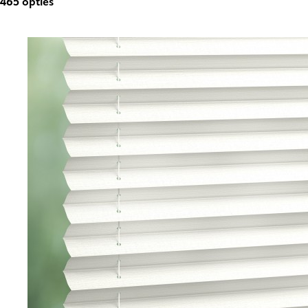
465
opties