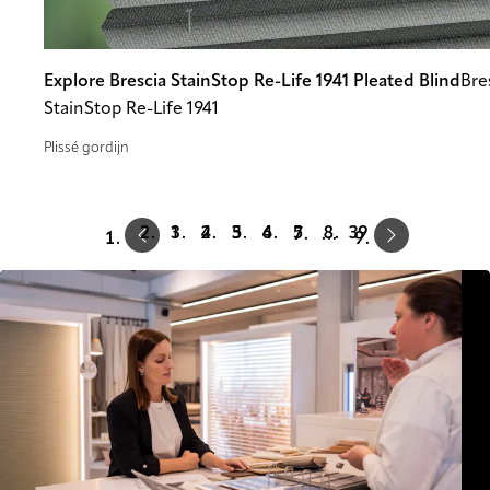
Explore Brescia StainStop Re-Life 1941 Pleated Blind
Bre
StainStop Re-Life 1941
Plissé gordijn
Prev
Next
1
2
3
4
5
39
…