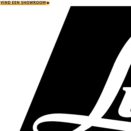
Skip
VIND EEN SHOWROOM
to
main
content