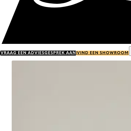
VRAAG EEN ADVIESGESPREK AAN
VIND EEN SHOWROOM
Go to item 0