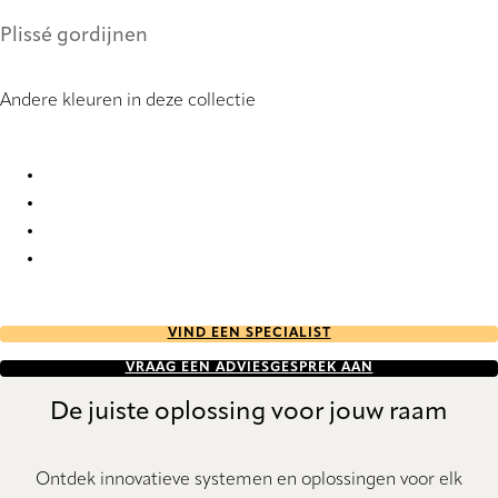
Plissé gordijnen
Andere kleuren in deze collectie
Basalt StainStop Re-Life 1945 Pleated Blind
Basalt StainStop Re-Life 1946 Pleated Blind
Basalt StainStop Re-Life 1947 Pleated Blind
Basalt StainStop Re-Life 1948 Pleated Blind
VIND EEN SPECIALIST
VRAAG EEN ADVIESGESPREK AAN
De juiste oplossing voor jouw raam
Ontdek innovatieve systemen en oplossingen voor elk