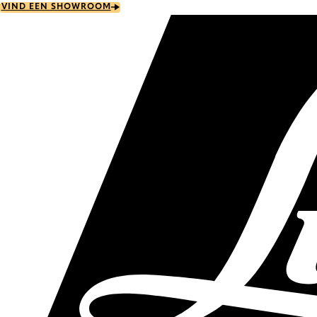
Skip
VIND EEN SHOWROOM
to
main
content