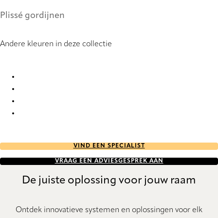
Plissé gordijnen
Andere kleuren in deze collectie
Basalt StainStop Re-Life 1945 Pleated Blind
Basalt StainStop Re-Life 1946 Pleated Blind
Basalt StainStop Re-Life 1947 Pleated Blind
Basalt StainStop Re-Life 1948 Pleated Blind
VIND EEN SPECIALIST
VRAAG EEN ADVIESGESPREK AAN
De juiste oplossing voor jouw raam
Ontdek innovatieve systemen en oplossingen voor elk