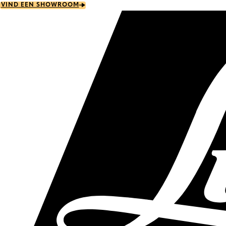
Skip
VIND EEN SHOWROOM
to
main
content