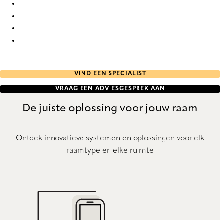
Unik Re-Life duo tone 2789 Duette
Unik Re-Life duo tone 2790 Duette
Unik Re-Life duo tone 2791 Duette
Unik Re-Life duo tone 2792 Duette
VIND EEN SPECIALIST
VRAAG EEN ADVIESGESPREK AAN
De juiste oplossing voor jouw raam
Ontdek innovatieve systemen en oplossingen voor elk
raamtype en elke ruimte