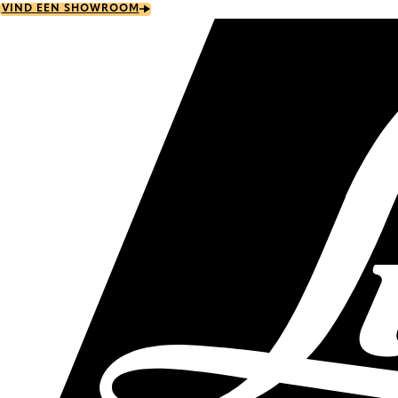
Skip
VIND EEN SHOWROOM
to
main
content