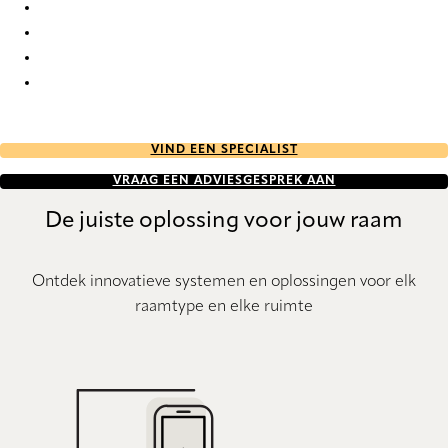
Unik Re-Life duo tone 2789 Duette
Unik Re-Life duo tone 2790 Duette
Unik Re-Life duo tone 2791 Duette
Unik Re-Life duo tone 2792 Duette
VIND EEN SPECIALIST
VRAAG EEN ADVIESGESPREK AAN
De juiste oplossing voor jouw raam
Ontdek innovatieve systemen en oplossingen voor elk
raamtype en elke ruimte