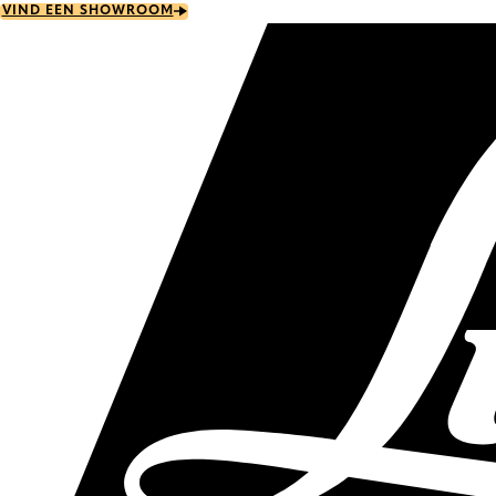
Skip
VIND EEN SHOWROOM
to
main
content