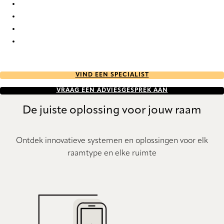
Unik Re-Life duo tone 2789 Duette
Unik Re-Life duo tone 2790 Duette
Unik Re-Life duo tone 2791 Duette
Unik Re-Life duo tone 2792 Duette
VIND EEN SPECIALIST
VRAAG EEN ADVIESGESPREK AAN
De juiste oplossing voor jouw raam
Ontdek innovatieve systemen en oplossingen voor elk
raamtype en elke ruimte