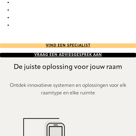
Unik Re-Life duo tone 2789 Duette
Unik Re-Life duo tone 2790 Duette
Unik Re-Life duo tone 2791 Duette
Unik Re-Life duo tone 2792 Duette
VIND EEN SPECIALIST
VRAAG EEN ADVIESGESPREK AAN
De juiste oplossing voor jouw raam
Ontdek innovatieve systemen en oplossingen voor elk
raamtype en elke ruimte