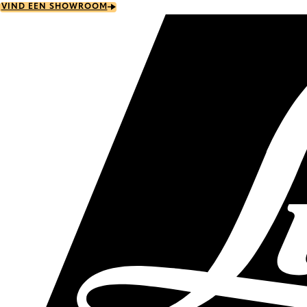
Skip
VIND EEN SHOWROOM
to
main
content