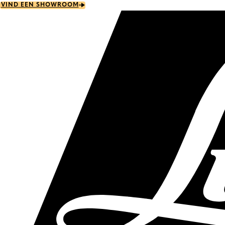
Skip
VIND EEN SHOWROOM
to
main
content