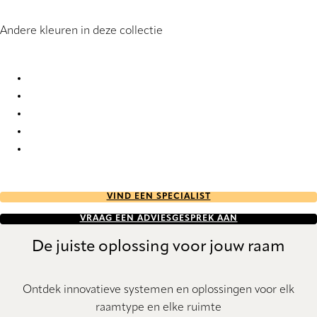
Andere kleuren in deze collectie
Panama Deco 3 2912 Vertical Blind
Panama Deco 3 9157 Vertical Blind
Panama Deco 3 9159 Vertical Blind
Panama Deco 3 9160 Vertical Blind
Panama Deco 3 9161 Vertical Blind
VIND EEN SPECIALIST
VRAAG EEN ADVIESGESPREK AAN
De juiste oplossing voor jouw raam
Ontdek innovatieve systemen en oplossingen voor elk
raamtype en elke ruimte