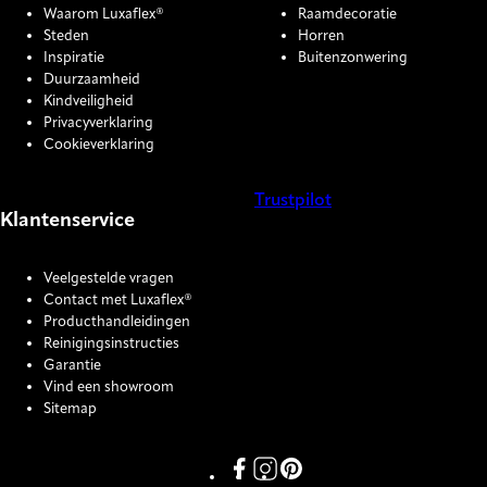
Waarom Luxaflex®
Raamdecoratie
Steden
Horren
Inspiratie
Buitenzonwering
Duurzaamheid
Kindveiligheid
Privacyverklaring
Cookieverklaring
Trustpilot
Klantenservice
COOKIE SETTINGS
Veelgestelde vragen
Contact met Luxaflex®
Producthandleidingen
Reinigingsinstructies
Garantie
Vind een showroom
Sitemap
Link missing Display text from P
Link missing Display text fro
Link missing Display text