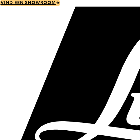
Skip
VIND EEN SHOWROOM
to
main
content