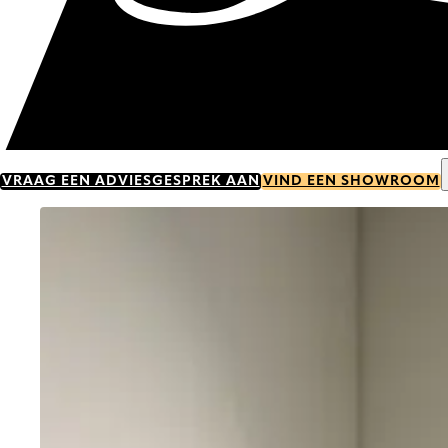
VRAAG EEN ADVIESGESPREK AAN
VIND EEN SHOWROOM
Go to item 0