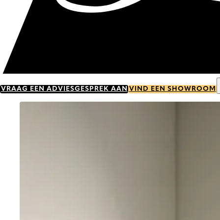
VRAAG EEN ADVIESGESPREK AAN
VIND EEN SHOWROOM
Go to item 0