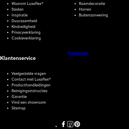
Waarom Luxaflex®
Raamdecoratie
Steden
Horren
Inspiratie
Buitenzonwering
Duurzaamheid
Kindveiligheid
Privacyverklaring
Cookieverklaring
Trustpilot
Klantenservice
COOKIE SETTINGS
Veelgestelde vragen
Contact met Luxaflex®
Producthandleidingen
Reinigingsinstructies
Garantie
Vind een showroom
Sitemap
Link missing Display text from P
Link missing Display text fro
Link missing Display text