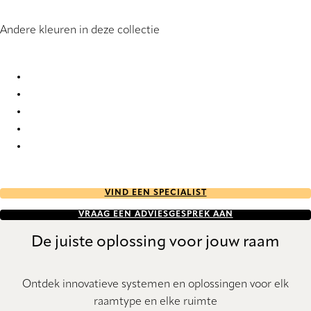
Andere kleuren in deze collectie
Panama Deco 3 2912 Vertical Blind
Panama Deco 3 9157 Vertical Blind
Panama Deco 3 9159 Vertical Blind
Panama Deco 3 9160 Vertical Blind
Panama Deco 3 9161 Vertical Blind
VIND EEN SPECIALIST
VRAAG EEN ADVIESGESPREK AAN
De juiste oplossing voor jouw raam
Ontdek innovatieve systemen en oplossingen voor elk
raamtype en elke ruimte