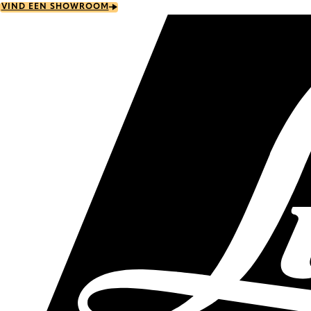
Skip
VIND EEN SHOWROOM
to
main
content