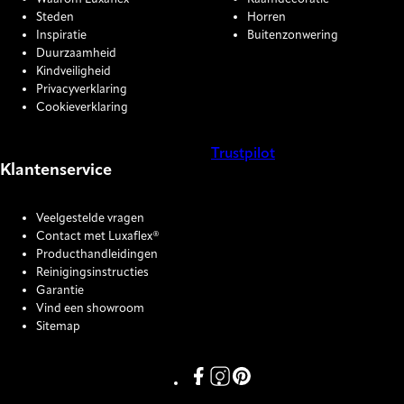
Steden
Horren
Inspiratie
Buitenzonwering
Duurzaamheid
Kindveiligheid
Privacyverklaring
Cookieverklaring
Trustpilot
Klantenservice
COOKIE SETTINGS
Veelgestelde vragen
Contact met Luxaflex®
Producthandleidingen
Reinigingsinstructies
Garantie
Vind een showroom
Sitemap
Link missing Display text from P
Link missing Display text fro
Link missing Display text