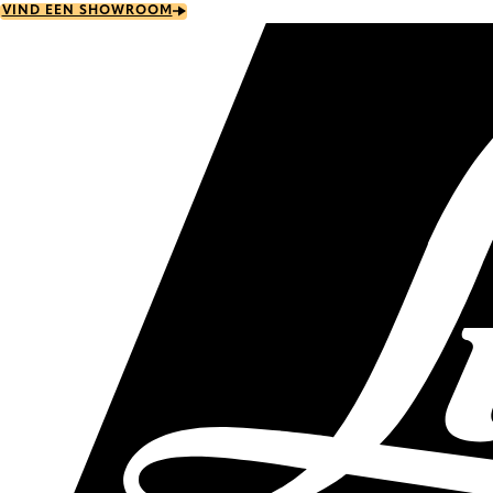
Skip
VIND EEN SHOWROOM
to
main
content