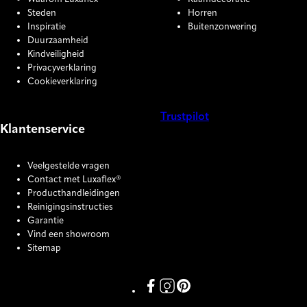
Steden
Horren
Inspiratie
Buitenzonwering
Duurzaamheid
Kindveiligheid
Privacyverklaring
Cookieverklaring
Trustpilot
Klantenservice
COOKIE SETTINGS
Veelgestelde vragen
Contact met Luxaflex®
Producthandleidingen
Reinigingsinstructies
Garantie
Vind een showroom
Sitemap
Link missing Display text from P
Link missing Display text fro
Link missing Display text