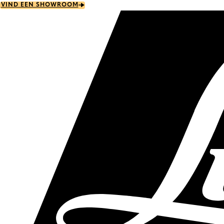
Skip
VIND EEN SHOWROOM
to
main
content