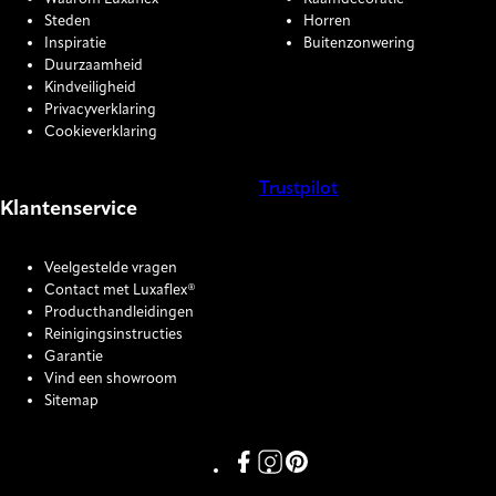
Steden
Horren
Inspiratie
Buitenzonwering
Duurzaamheid
Kindveiligheid
Privacyverklaring
Cookieverklaring
Trustpilot
Klantenservice
COOKIE SETTINGS
Veelgestelde vragen
Contact met Luxaflex®
Producthandleidingen
Reinigingsinstructies
Garantie
Vind een showroom
Sitemap
Link missing Display text from P
Link missing Display text fro
Link missing Display text