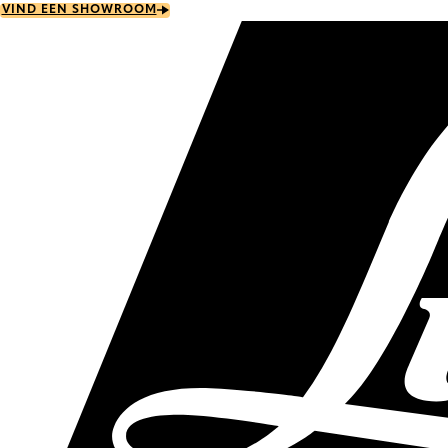
Skip
VIND EEN SHOWROOM
to
main
content