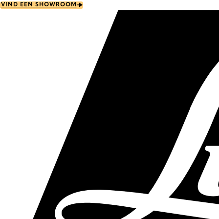
Skip
VIND EEN SHOWROOM
to
main
content