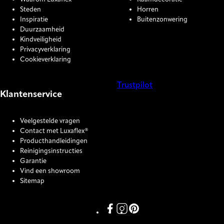
Steden
Horren
Inspiratie
Buitenzonwering
Duurzaamheid
Kindveiligheid
Privacyverklaring
Cookieverklaring
Trustpilot
Klantenservice
COOKIE SETTINGS
Veelgestelde vragen
Contact met Luxaflex®
Producthandleidingen
Reinigingsinstructies
Garantie
Vind een showroom
Sitemap
Link missing Display text from P
Link missing Display text fro
Link missing Display text