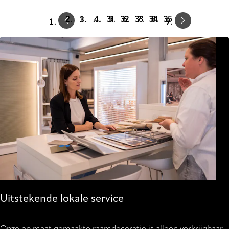
Prev
Next
1
31
32
33
34
35
…
Uitstekende lokale service