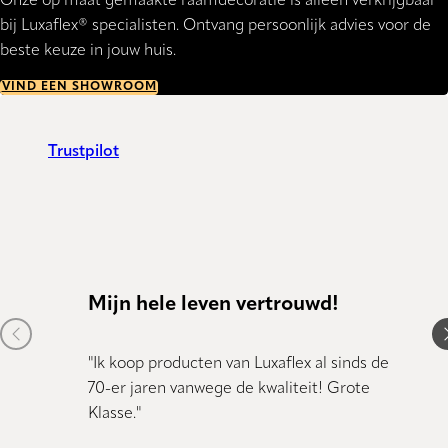
Onze op maat gemaakte raamdecoratie is alleen verkrijgbaar
bij Luxaflex® specialisten. Ontvang persoonlijk advies voor de
beste keuze in jouw huis.
VIND EEN SHOWROOM
Trustpilot
Mijn hele leven vertrouwd!
Kund
Previous item
N
"Ik koop producten van Luxaflex al sinds de
"Kundig
70-er jaren vanwege de kwaliteit! Grote
Klasse."
Dany 