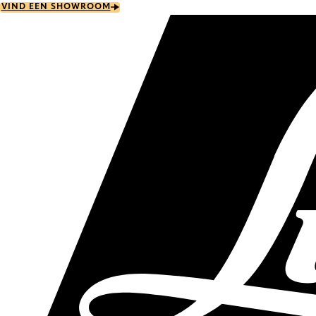
Skip
VIND EEN SHOWROOM
to
main
content