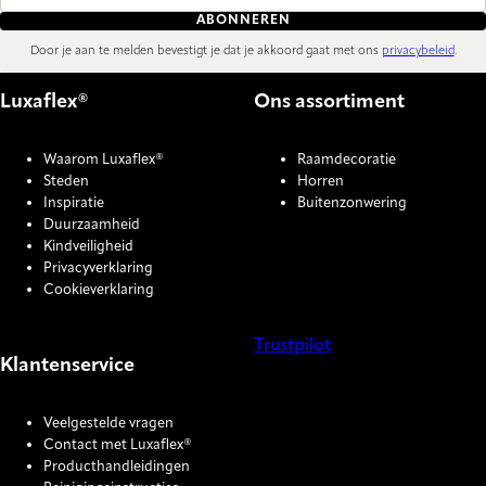
ABONNEREN
Door je aan te melden bevestigt je dat je akkoord gaat met ons
privacybeleid
.
Luxaflex®
Ons assortiment
Waarom Luxaflex®
Raamdecoratie
Steden
Horren
Inspiratie
Buitenzonwering
Duurzaamheid
Kindveiligheid
Privacyverklaring
Cookieverklaring
Trustpilot
Klantenservice
COOKIE SETTINGS
Veelgestelde vragen
Contact met Luxaflex®
Producthandleidingen