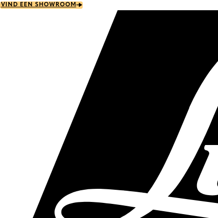
Skip
VIND EEN SHOWROOM
to
main
content