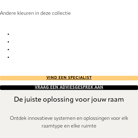
Andere kleuren in deze collectie
Overture Re-Life 1263 Roller Blind
Overture Re-Life 1264 Roller Blind
Overture Re-Life 1265 Roller Blind
Overture Re-Life 1269 Roller Blind
VIND EEN SPECIALIST
VRAAG EEN ADVIESGESPREK AAN
De juiste oplossing voor jouw raam
Ontdek innovatieve systemen en oplossingen voor elk
raamtype en elke ruimte