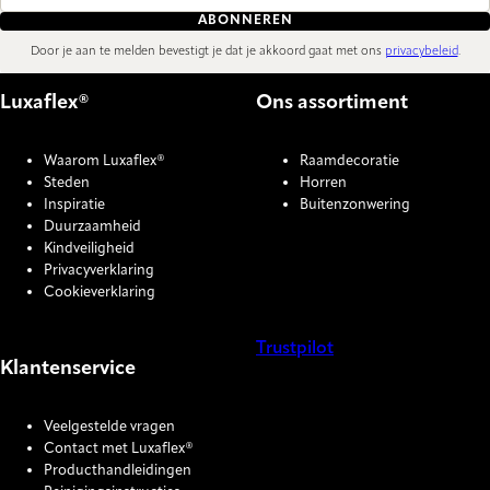
ABONNEREN
Door je aan te melden bevestigt je dat je akkoord gaat met ons
privacybeleid
.
Luxaflex®
Ons assortiment
Waarom Luxaflex®
Raamdecoratie
Steden
Horren
Inspiratie
Buitenzonwering
Duurzaamheid
Kindveiligheid
Privacyverklaring
Cookieverklaring
Trustpilot
Klantenservice
COOKIE SETTINGS
Veelgestelde vragen
Contact met Luxaflex®
Producthandleidingen