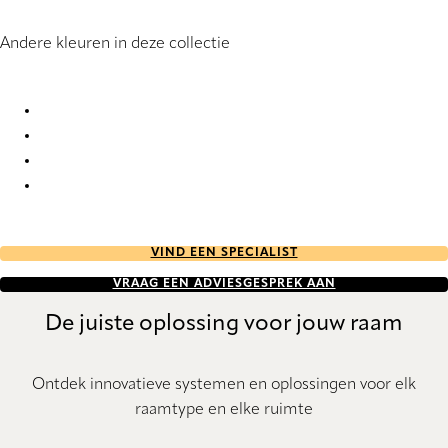
Andere kleuren in deze collectie
Overture Re-Life 1263 Roller Blind
Overture Re-Life 1264 Roller Blind
Overture Re-Life 1265 Roller Blind
Overture Re-Life 1269 Roller Blind
VIND EEN SPECIALIST
VRAAG EEN ADVIESGESPREK AAN
De juiste oplossing voor jouw raam
Ontdek innovatieve systemen en oplossingen voor elk
raamtype en elke ruimte