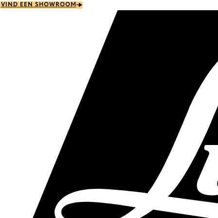
Skip
VIND EEN SHOWROOM
to
main
content