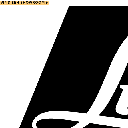
Skip
VIND EEN SHOWROOM
to
main
content