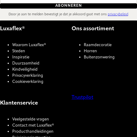
ABONNEREN
Door je aan te melden bevestigt je dat je akkoord gaat met ons
privacybeleid
.
Luxaflex®
Ons assortiment
Waarom Luxaflex®
Raamdecoratie
Steden
Horren
Inspiratie
Buitenzonwering
Duurzaamheid
Kindveiligheid
Privacyverklaring
Cookieverklaring
Trustpilot
Klantenservice
COOKIE SETTINGS
Veelgestelde vragen
Contact met Luxaflex®
Producthandleidingen