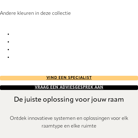
Andere kleuren in deze collectie
Overture Re-Life 1263 Roller Blind
Overture Re-Life 1264 Roller Blind
Overture Re-Life 1265 Roller Blind
Overture Re-Life 1269 Roller Blind
VIND EEN SPECIALIST
VRAAG EEN ADVIESGESPREK AAN
De juiste oplossing voor jouw raam
Ontdek innovatieve systemen en oplossingen voor elk
raamtype en elke ruimte