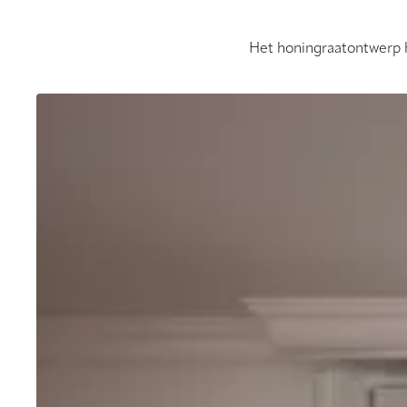
Het honingraatontwerp h