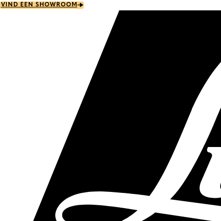
Skip
VIND EEN SHOWROOM
to
main
content