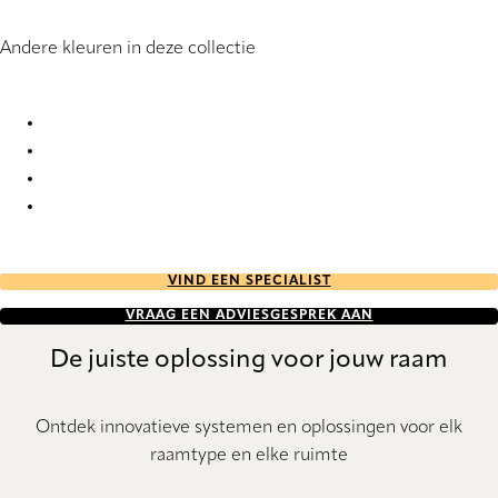
Andere kleuren in deze collectie
Terrazzo 1249 Roller Blind
Terrazzo 1251 Roller Blind
Terrazzo 1252 Roller Blind
Terrazzo 1253 Roller Blind
VIND EEN SPECIALIST
VRAAG EEN ADVIESGESPREK AAN
De juiste oplossing voor jouw raam
Ontdek innovatieve systemen en oplossingen voor elk
raamtype en elke ruimte