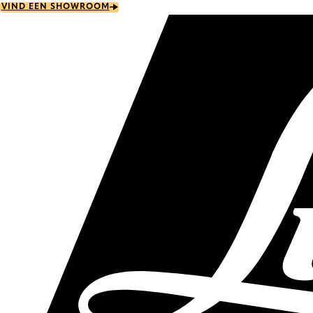
Skip
VIND EEN SHOWROOM
to
main
content