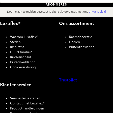
ABONNEREN
Door je aan te melden bevestigt je dat je akkoord gaat met ons
privacybeleid
.
Luxaflex®
Ons assortiment
Waarom Luxaflex®
Raamdecoratie
Steden
Horren
Inspiratie
Buitenzonwering
Duurzaamheid
Kindveiligheid
Privacyverklaring
Cookieverklaring
Trustpilot
Klantenservice
COOKIE SETTINGS
Veelgestelde vragen
Contact met Luxaflex®
Producthandleidingen