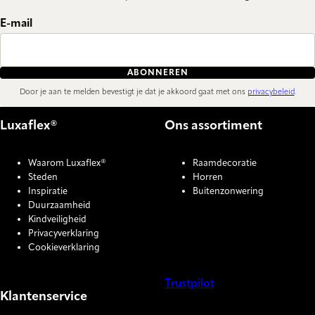
E-mail
ABONNEREN
Door je aan te melden bevestigt je dat je akkoord gaat met ons
privacybeleid
.
Luxaflex®
Ons assortiment
Waarom Luxaflex®
Raamdecoratie
Steden
Horren
Inspiratie
Buitenzonwering
Duurzaamheid
Kindveiligheid
Privacyverklaring
Cookieverklaring
Trustpilot
Klantenservice
COOKIE SETTINGS