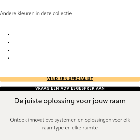
Andere kleuren in deze collectie
Sycamore StainStop 1146 Roller Blind
Sycamore StainStop 1147 Roller Blind
Sycamore StainStop 1148 Roller Blind
Sycamore StainStop 1149 Roller Blind
VIND EEN SPECIALIST
VRAAG EEN ADVIESGESPREK AAN
De juiste oplossing voor jouw raam
Ontdek innovatieve systemen en oplossingen voor elk
raamtype en elke ruimte