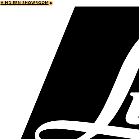
Skip
VIND EEN SHOWROOM
to
main
content