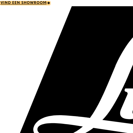
Skip
VIND EEN SHOWROOM
to
main
content