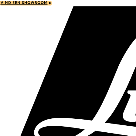
Skip
VIND EEN SHOWROOM
to
main
content