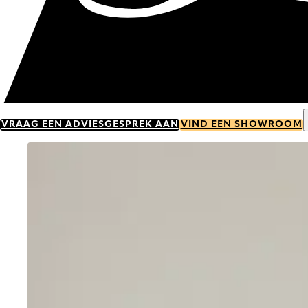
VRAAG EEN ADVIESGESPREK AAN
VIND EEN SHOWROOM
Go to item 0