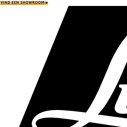
Skip
VIND EEN SHOWROOM
to
main
content