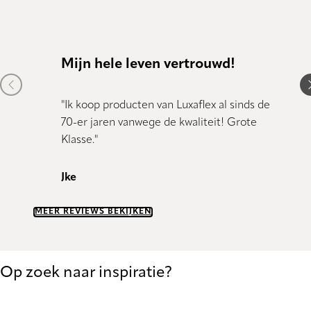
Mijn hele leven vertrouwd!
Kund
Previous item
N
"Ik koop producten van Luxaflex al sinds de
"Kundig
70-er jaren vanwege de kwaliteit! Grote
Klasse."
Dany 
Jke
MEER REVIEWS BEKIJKEN
Op zoek naar inspiratie?