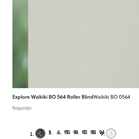
Explore Waikiki BO 564 Roller Blind
Waikiki BO 0564
Rolgordijn
Prev
Next
1
90
91
92
93
94
…