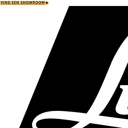
Skip
VIND EEN SHOWROOM
to
main
content