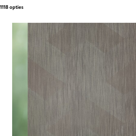
1118
opties