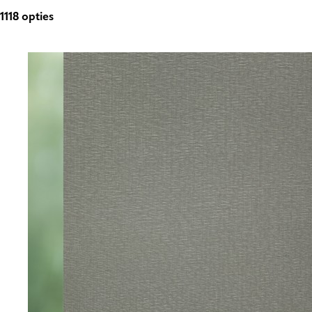
1118
opties