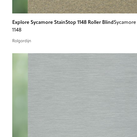
Explore Sycamore StainStop 1148 Roller Blind
Sycamore 
1148
Rolgordijn