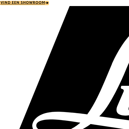
Skip
VIND EEN SHOWROOM
to
main
content