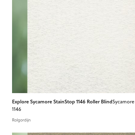
Explore Sycamore StainStop 1146 Roller Blind
Sycamore 
1146
Rolgordijn