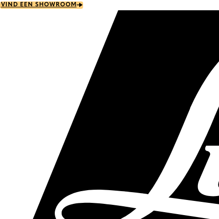
Skip
VIND EEN SHOWROOM
to
main
content