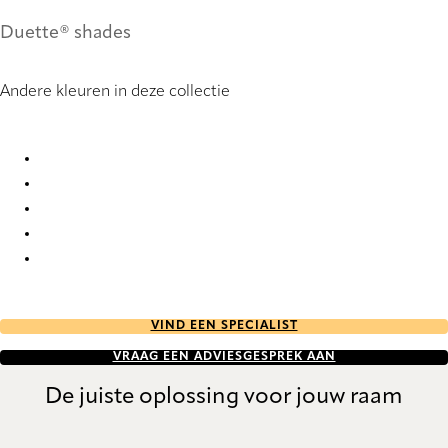
Duette® shades
Andere kleuren in deze collectie
Unik duo tone FR 9269 Duette
Unik duo tone FR 9270 Duette
Unik duo tone FR 9271 Duette
Unik duo tone FR 9272 Duette
Unik duo tone FR 9273 Duette
VIND EEN SPECIALIST
VRAAG EEN ADVIESGESPREK AAN
De juiste oplossing voor jouw raam