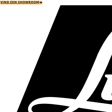
Skip
VIND EEN SHOWROOM
to
main
content