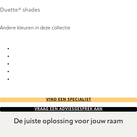
Duette® shades
Andere kleuren in deze collectie
Unik duo tone FR 9269 Duette
Unik duo tone FR 9270 Duette
Unik duo tone FR 9271 Duette
Unik duo tone FR 9272 Duette
Unik duo tone FR 9273 Duette
VIND EEN SPECIALIST
VRAAG EEN ADVIESGESPREK AAN
De juiste oplossing voor jouw raam