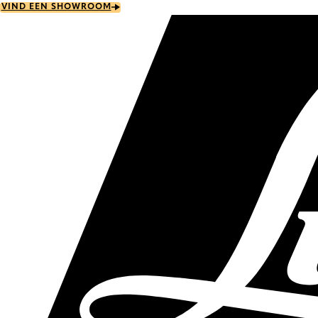
Skip
VIND EEN SHOWROOM
to
main
content