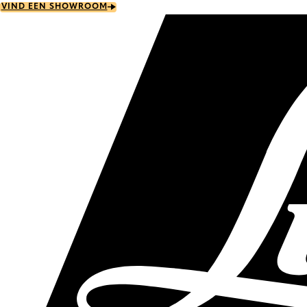
Skip
VIND EEN SHOWROOM
to
main
content