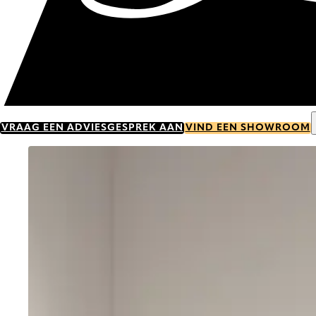
VRAAG EEN ADVIESGESPREK AAN
VIND EEN SHOWROOM
Go to item 0