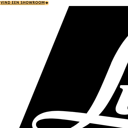
Skip
VIND EEN SHOWROOM
to
main
content