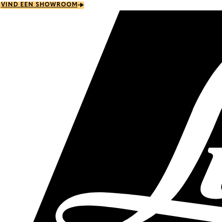
Skip
VIND EEN SHOWROOM
to
main
content