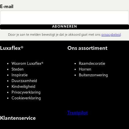
E-mail
ABONNEREN
Door je aan te melden bevestigt je dat je akkoord gaat met ons
privacybeleid
.
Luxaflex®
Ons assortiment
Waarom Luxaflex®
Raamdecoratie
Steden
Horren
Inspiratie
Buitenzonwering
Duurzaamheid
Kindveiligheid
Privacyverklaring
Cookieverklaring
Trustpilot
Klantenservice
COOKIE SETTINGS