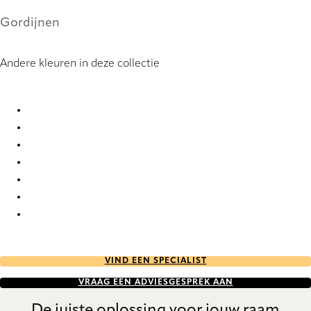
Gordijnen
Andere kleuren in deze collectie
Pamplona 9941 Curtains
Pamplona 9942 Curtains
Pamplona 9943 Curtains
Pamplona 9944 Curtains
Pamplona 9945 Curtains
Pamplona 9946 Curtains
Pamplona 9947 Curtains
VIND EEN SPECIALIST
VRAAG EEN ADVIESGESPREK AAN
De juiste oplossing voor jouw raam