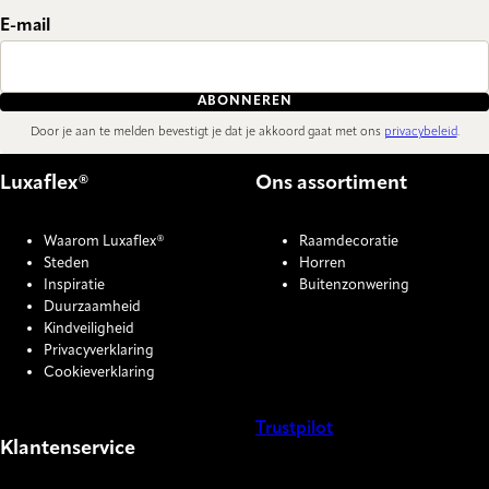
E-mail
ABONNEREN
Door je aan te melden bevestigt je dat je akkoord gaat met ons
privacybeleid
.
Luxaflex®
Ons assortiment
Waarom Luxaflex®
Raamdecoratie
Steden
Horren
Inspiratie
Buitenzonwering
Duurzaamheid
Kindveiligheid
Privacyverklaring
Cookieverklaring
Trustpilot
Klantenservice
COOKIE SETTINGS