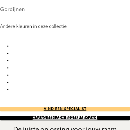
Gordijnen
Andere kleuren in deze collectie
Pamplona 9941 Curtains
Pamplona 9942 Curtains
Pamplona 9943 Curtains
Pamplona 9944 Curtains
Pamplona 9945 Curtains
Pamplona 9946 Curtains
Pamplona 9947 Curtains
VIND EEN SPECIALIST
VRAAG EEN ADVIESGESPREK AAN
De juiste oplossing voor jouw raam