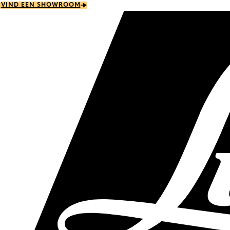
Skip
VIND EEN SHOWROOM
to
main
content