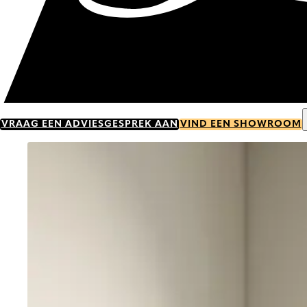
VRAAG EEN ADVIESGESPREK AAN
VIND EEN SHOWROOM
Go to item 0