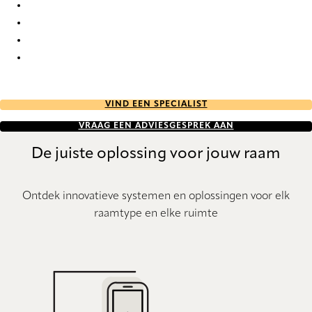
Nordic Re-Life duo tone 2692 Duette
Nordic Re-Life duo tone 2693 Duette
Nordic Re-Life duo tone 2694 Duette
Nordic Re-Life duo tone 2695 Duette
VIND EEN SPECIALIST
VRAAG EEN ADVIESGESPREK AAN
De juiste oplossing voor jouw raam
Ontdek innovatieve systemen en oplossingen voor elk
raamtype en elke ruimte