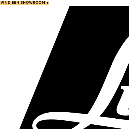
Skip
VIND EEN SHOWROOM
to
main
content