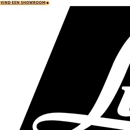
Skip
VIND EEN SHOWROOM
to
main
content