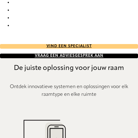
Nordic Re-Life duo tone 2692 Duette
Nordic Re-Life duo tone 2693 Duette
Nordic Re-Life duo tone 2694 Duette
Nordic Re-Life duo tone 2695 Duette
VIND EEN SPECIALIST
VRAAG EEN ADVIESGESPREK AAN
De juiste oplossing voor jouw raam
Ontdek innovatieve systemen en oplossingen voor elk
raamtype en elke ruimte