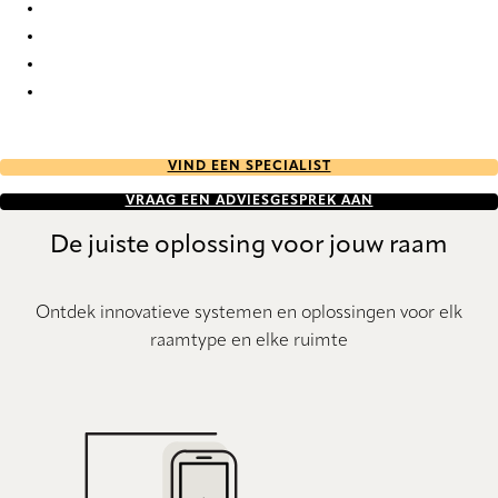
Nordic Re-Life duo tone 2692 Duette
Nordic Re-Life duo tone 2693 Duette
Nordic Re-Life duo tone 2694 Duette
Nordic Re-Life duo tone 2695 Duette
VIND EEN SPECIALIST
VRAAG EEN ADVIESGESPREK AAN
De juiste oplossing voor jouw raam
Ontdek innovatieve systemen en oplossingen voor elk
raamtype en elke ruimte