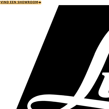
Skip
VIND EEN SHOWROOM
to
main
content