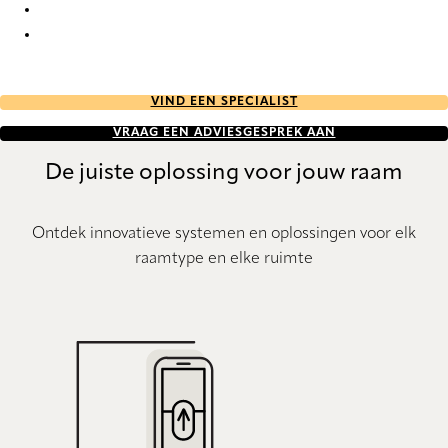
GreenScreen Sea-Tex NXT 1954 Pleated Blind
GreenScreen Sea-Tex NXT 1960 Pleated Blind
VIND EEN SPECIALIST
VRAAG EEN ADVIESGESPREK AAN
De juiste oplossing voor jouw raam
Ontdek innovatieve systemen en oplossingen voor elk
raamtype en elke ruimte