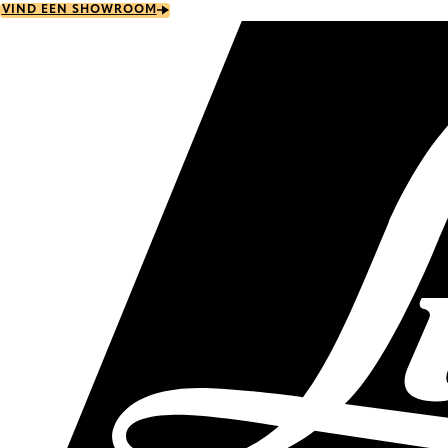
Skip
VIND EEN SHOWROOM
to
main
content