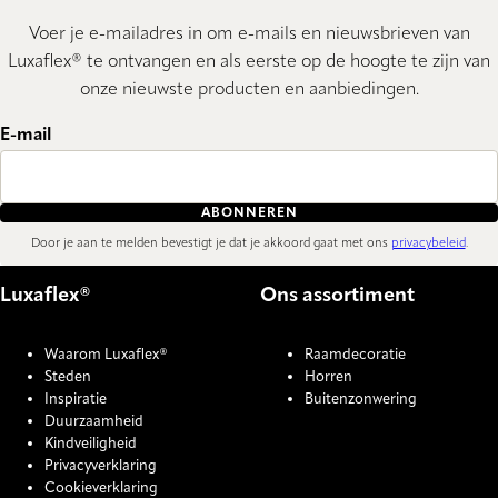
Voer je e-mailadres in om e-mails en nieuwsbrieven van
Luxaflex® te ontvangen en als eerste op de hoogte te zijn van
onze nieuwste producten en aanbiedingen.
E-mail
ABONNEREN
Door je aan te melden bevestigt je dat je akkoord gaat met ons
privacybeleid
.
Luxaflex®
Ons assortiment
Waarom Luxaflex®
Raamdecoratie
Steden
Horren
Inspiratie
Buitenzonwering
Duurzaamheid
Kindveiligheid
Privacyverklaring
Cookieverklaring