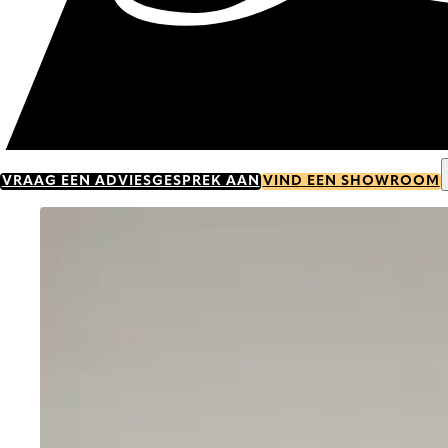
VRAAG EEN ADVIESGESPREK AAN
VIND EEN SHOWROOM
Go to item 0