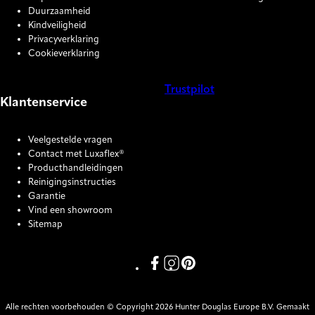
Duurzaamheid
Kindveiligheid
Privacyverklaring
Cookieverklaring
Trustpilot
Klantenservice
COOKIE SETTINGS
Veelgestelde vragen
Contact met Luxaflex®
Producthandleidingen
Reinigingsinstructies
Garantie
Vind een showroom
Sitemap
Link missing Display text from P
Link missing Display text fro
Link missing Display text
Alle rechten voorbehouden © Copyright 2026 Hunter Douglas Europe B.V. Gemaakt