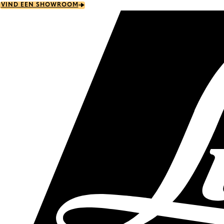
Skip
VIND EEN SHOWROOM
to
main
content