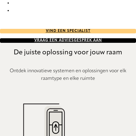
GreenScreen Sea-Tex NXT 1954 Pleated Blind
GreenScreen Sea-Tex NXT 1960 Pleated Blind
VIND EEN SPECIALIST
VRAAG EEN ADVIESGESPREK AAN
De juiste oplossing voor jouw raam
Ontdek innovatieve systemen en oplossingen voor elk
raamtype en elke ruimte