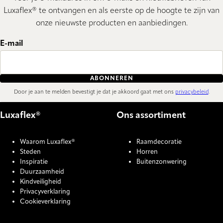
Luxaflex® te ontvangen en als eerste op de hoogte te zijn van
onze nieuwste producten en aanbiedingen.
E-mail
ABONNEREN
Door je aan te melden bevestigt je dat je akkoord gaat met ons
privacybeleid
.
Luxaflex®
Ons assortiment
Waarom Luxaflex®
Raamdecoratie
Steden
Horren
Inspiratie
Buitenzonwering
Duurzaamheid
Kindveiligheid
Privacyverklaring
Cookieverklaring