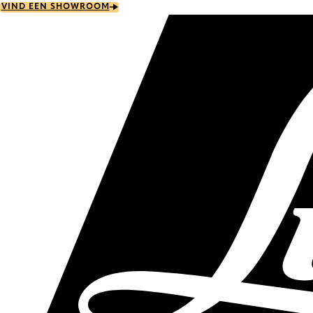
Skip
VIND EEN SHOWROOM
to
main
content