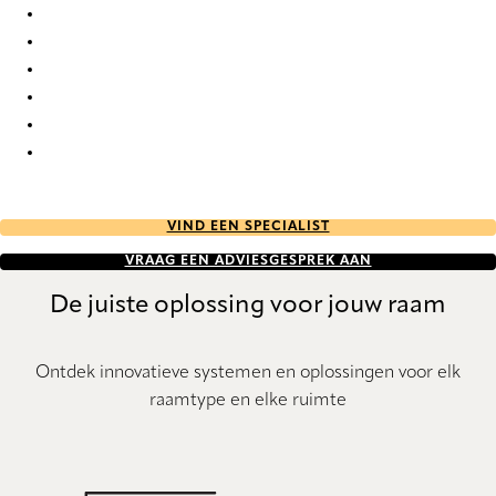
Circular Re-Life 9835 Roman Blind
Circular Re-Life 9836 Roman Blind
Circular Re-Life 9837 Roman Blind
Circular Re-Life 9838 Roman Blind
Circular Re-Life 9839 Roman Blind
Circular Re-Life 9840 Roman Blind
VIND EEN SPECIALIST
VRAAG EEN ADVIESGESPREK AAN
De juiste oplossing voor jouw raam
Ontdek innovatieve systemen en oplossingen voor elk
raamtype en elke ruimte